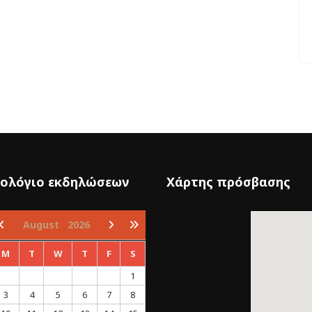
ολόγιο εκδηλώσεων
Χάρτης πρόσβασης
August
2026
M
T
W
T
F
S
1
3
4
5
6
7
8