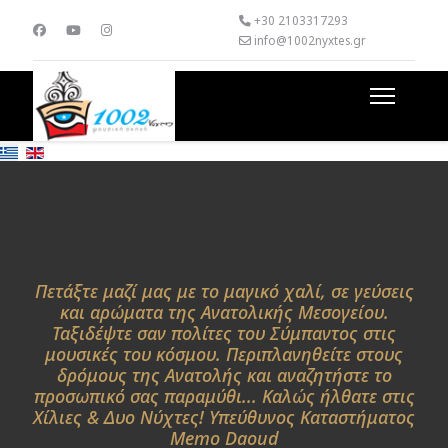
+30 2103317293
info@1002nyxtes.gr
Πετάξτε μαζί μας με το μαγικό χαλί, σε γεύσεις
και αρώματα της Ανατολικής Μεσογείου.
Ταξιδέψτε σαν πολίτες του Σύμπαντος στις
μουσικές του κόσμου. Περιπλανηθείτε στους
δρόμους της Ανατολής και αναζητήστε το
προσωπικό σας παραμύθι... Καλώς ήλθατε στις
Χίλιες & Δυο Νύχτες! Υπεύθυνος Καταστήματος
Memo Daoud