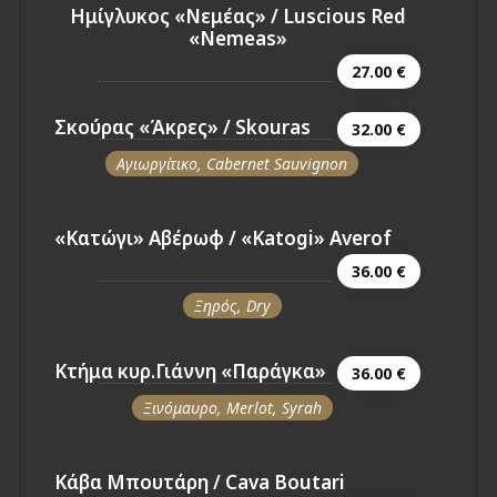
Ημίγλυκος «Νεμέας» / Luscious Red
«Nemeas»
27.00 €
Σκούρας «Άκρες» / Skouras
32.00 €
Αγιωργίτικο, Cabernet Sauvignon
«Κατώγι» Αβέρωφ / «Katogi» Averof
36.00 €
Ξηρός, Dry
Κτήμα κυρ.Γιάννη «Παράγκα»
36.00 €
Ξινόμαυρο, Merlot, Syrah
Κάβα Μπουτάρη / Cava Boutari