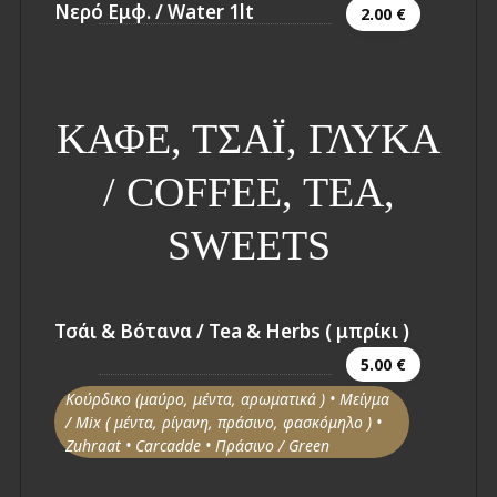
Νερό Εμφ. / Water 1lt
2.00 €
ΚΑΦΕ, ΤΣΑΪ, ΓΛΥΚΑ
/ COFFEE, TEA,
SWEETS
Τσάι & Βότανα / Tea & Herbs ( μπρίκι )
5.00 €
Κούρδικο (μαύρο, μέντα, αρωματικά ) • Μείγμα
/ Mix ( μέντα, ρίγανη, πράσινο, φασκόμηλο ) •
Ζuhraat • Carcadde • Πράσινο / Green