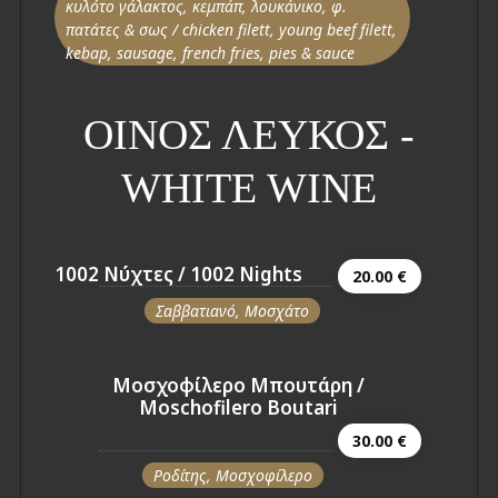
κυλότο γάλακτος, κεμπάπ, λουκάνικο, φ.
πατάτες & σως / chicken filett, young beef filett,
kebap, sausage, french fries, pies & sauce
ΟΙΝΟΣ ΛΕΥΚΟΣ -
WHITE WINE
1002 Νύχτες / 1002 Nights
20.00 €
Σαββατιανό, Μοσχάτο
Μοσχοφίλερο Μπουτάρη /
Moschofilero Boutari
30.00 €
Ροδίτης, Μοσχοφίλερο