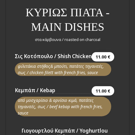
ΚΥΡΙΩΣ ΠΙΑΤΑ -
MAIN DISHES
στα κάρβουνα / roasted on charcoal
Σις Κοτόπουλο / Shish Chicken
11.00 €
φιλετάκια στήθος& μπούτι, πατάτες τηγανιτές,
σως / chicken filett with french fries, sauce
Κεμπάπ / Kebap
11.00 €
από μοσχαρίσιο & αρνίσιο κιμά, πατάτες
τηγανιτές, σως / beef kebap with french fries,
sauce
Γιογουρτλού Κεμπάπ / Yoghurtlou