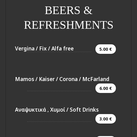
BEERS &
REFRESHMENTS
Vergina / Fix / Alfa free
5.00 €
Mamos / Kaiser / Corona / McFarland
6.00 €
Αναψυκτικά , Χυμοί / Soft Drinks
3.00 €