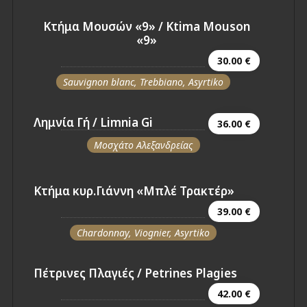
Κτήμα Μουσών «9» / Ktima Mouson
«9»
30.00 €
Sauvignon blanc, Trebbiano, Asyrtiko
Λημνία Γή / Limnia Gi
36.00 €
Μοσχάτο Αλεξανδρείας
Κτήμα κυρ.Γιάννη «Μπλέ Τρακτέρ»
39.00 €
Chardonnay, Viognier, Asyrtiko
Πέτρινες Πλαγιές / Petrines Plagies
42.00 €