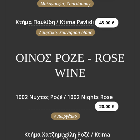
Μαλαγουζιά, Chardonnay
Κτήμα Παυλίδη / Ktima Pavlidi
45.00 €
Ασύρτικο, Sauvignon blanc
ΟΙΝΟΣ ΡΟΖΕ - ROSE
WINE
1002 Νύχτες Ροζέ / 1002 Nights Rose
20.00 €
Αγιωργίτικο
Κτήμα Χατζημιχάλη Ροζέ / Ktima