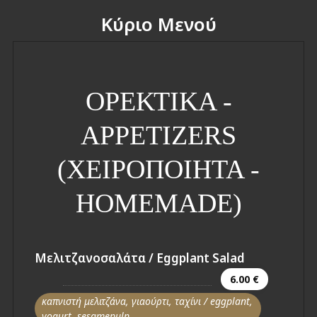
Κύριο Μενού
ΟΡΕΚΤΙΚΑ -
APPETIZERS
(ΧΕΙΡΟΠΟΙΗΤΑ -
HOMEMADE)
Μελιτζανοσαλάτα / Eggplant Salad
6.00 €
καπνιστή μελιτζάνα, γιαούρτι, ταχίνι / eggplant,
yogurt, sesamepulp