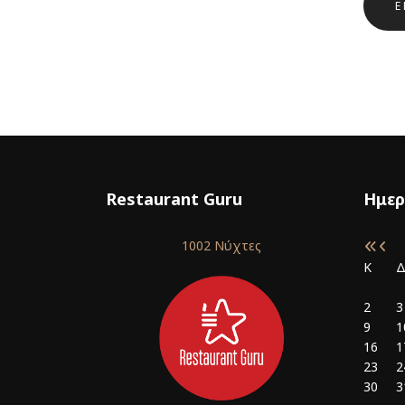
Ε
Restaurant Guru
Ημερ
1002 Νύχτες
Κ
2
3
9
1
16
1
23
2
30
3