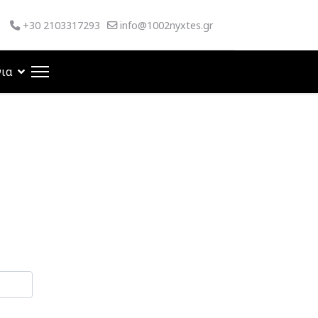
+30 2103317293
info@1002nyxtes.gr
νια