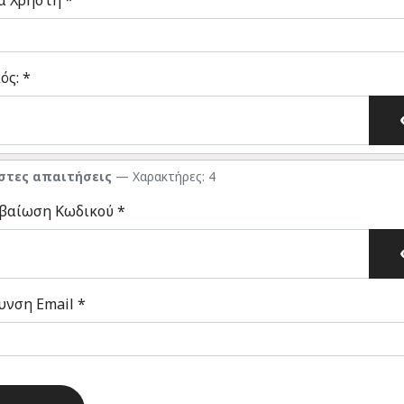
α Χρήστη
*
ός:
*
βολή
στες απαιτήσεις
— Χαρακτήρες: 4
βαίωση Κωδικού
*
βολή
υνση Email
*
ha
*