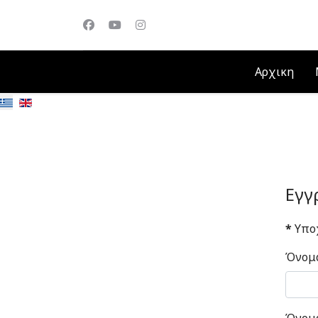
Αρχικη
Εγγ
*
Υποχ
Όνομ