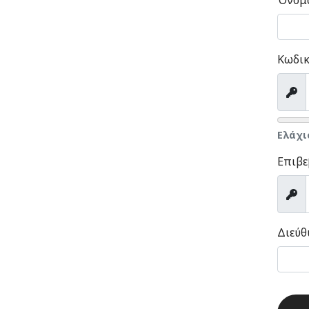
Όνομ
Κωδικ
Προ
Ελάχι
Επιβε
Προ
Διεύθ
Captc