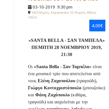
03-10-2019
9:30 pm
1002 Νύχτες, Καραϊσκάκη 10, Ψυρρή, Αθήνα,
10554
4,00€
«
SANTA BELLA
-
ΣΑΝ ΤΑΜΠΕΛΑ»
ΠΕΜΠΤΗ 28 ΝΟΕΜΒΡΙΟΥ 2019,
21:30
Οι
«
Santa
Bella
- Σαν Ταμπέλα»
είναι
ένα μουσικό τρίο που αποτελείται από
τους
Ελένη Ζαχοπούλου
(τραγούδι),
Γιώργο Κοντοχριστόπουλο
(μπουζούκι)
και
Φάνη Ζαχόπουλο
(κιθάρα,
τραγούδι) και ασχολείται με την
εκτέλεση
ρεμπέτικης
,
λαϊκής
και