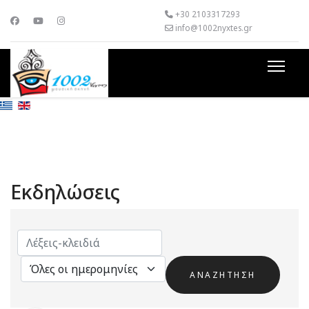
+30 2103317293
info@1002nyxtes.gr
Εκδηλώσεις