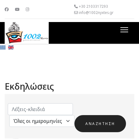
+30 2103317293
info@1002nyxtes.gr
Εκδηλώσεις