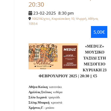
20:30
23-02-2025
8:30 pm
1002 Νύχτες, Καραϊσκάκη 10, Ψυρρή, Αθήνα,
10554
5,00€
«
MEDUZ
»
ΜΟΥΣΙΚΟ
ΤΑΞΙΔΙ ΣΤΗ
ΜΕΣΟΓΕΙΟ
ΚΥΡΙΑΚΗ 23
ΦΕΒΡΟΥΑΡΙΟΥ 2025
|
20:30
||
€
5
Αθήνα Κούκη
: κανονάκι
Αχιλλέας Στέλιος
: κιθάρα
Σόλυ Ιωχανά
: τραγούδι
Σόλης Μπαρκή
: κρουστά
Χρήστος Γ
.: μπάσο