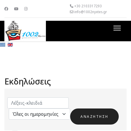
+30 2103317293
info@1002nyxtes.gr
Εκδηλώσεις