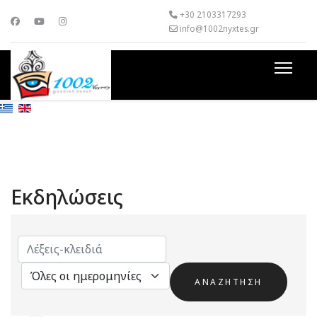
+30 2103317293
info@1002nyxtes.gr
Εκδηλώσεις